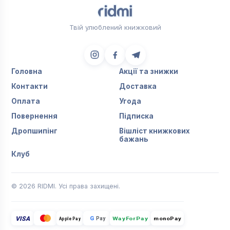
Твій улюблений книжковий
Головна
Акції та знижки
Контакти
Доставка
Оплата
Угода
Повернення
Підписка
Дропшипінг
Вішліст книжкових
бажань
Клуб
© 2026 RIDMI. Усі права захищені.
VISA
G
Pay
monoPay
Apple Pay
WayForPay