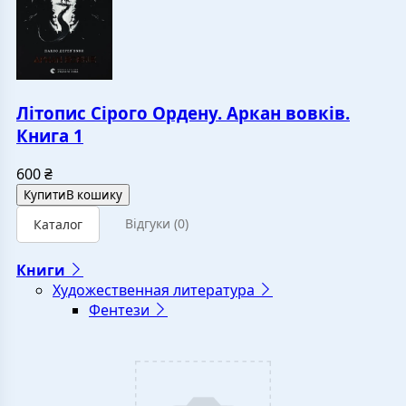
Літопис Сірого Ордену. Аркан вовків.
Книга 1
600
₴
Купити
В кошику
Відгуки
(0)
Каталог
Книги
Художественная литература
Фентези