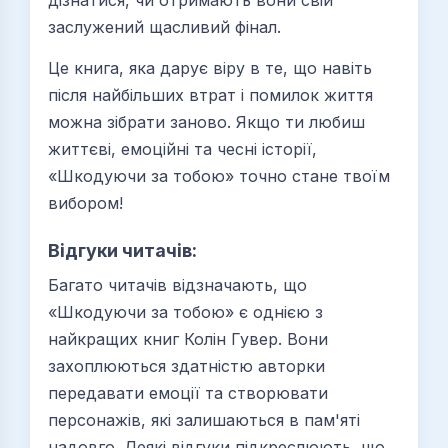
дізнатися, чи отримають вони свій
заслужений щасливий фінал.
Це книга, яка дарує віру в те, що навіть
після найбільших втрат і помилок життя
можна зібрати заново. Якщо ти любиш
життєві, емоційні та чесні історії,
«Шкодуючи за тобою» точно стане твоїм
вибором!
Відгуки читачів:
Багато читачів відзначають, що
«Шкодуючи за тобою» є однією з
найкращих книг Колін Гувер. Вони
захоплюються здатністю авторки
передавати емоції та створювати
персонажів, які залишаються в пам'яті
надовго. Деякі відгуки підкреслюють, що