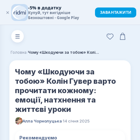
-5% в додатку
×
ЗАВАНТАЖИТИ
Купуй, тут вигідніше
Безкоштовні - Google Play
☰
›
Головна
Чому «Шкодуючи за тобою» Колін Гувер варто прочитати кожному: емоції, натхнення та життєві уроки
Чому «Шкодуючи за
тобою» Колін Гувер варто
прочитати кожному:
емоції, натхнення та
життєві уроки
Алла Чорнолуцька
·
14 січня 2025
Рекомендуємо