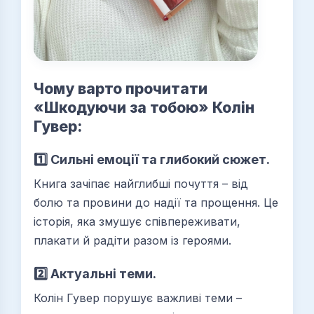
Чому варто прочитати
«Шкодуючи за тобою» Колін
Гувер:
1️⃣ Сильні емоції та глибокий сюжет.
Книга зачіпає найглибші почуття – від
болю та провини до надії та прощення. Це
історія, яка змушує співпереживати,
плакати й радіти разом із героями.
2️⃣ Актуальні теми.
Колін Гувер порушує важливі теми –