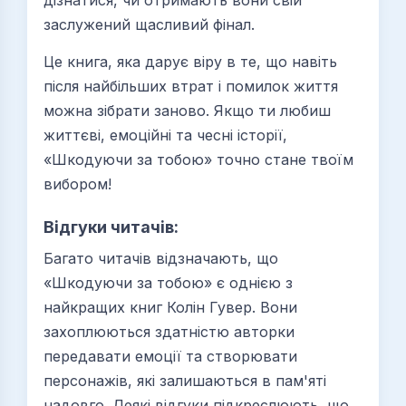
дізнатися, чи отримають вони свій
заслужений щасливий фінал.
Це книга, яка дарує віру в те, що навіть
після найбільших втрат і помилок життя
можна зібрати заново. Якщо ти любиш
життєві, емоційні та чесні історії,
«Шкодуючи за тобою» точно стане твоїм
вибором!
Відгуки читачів:
Багато читачів відзначають, що
«Шкодуючи за тобою» є однією з
найкращих книг Колін Гувер. Вони
захоплюються здатністю авторки
передавати емоції та створювати
персонажів, які залишаються в пам'яті
надовго. Деякі відгуки підкреслюють, що