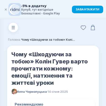
-5% в додатку
×
ЗАВАНТАЖИТИ
Купуй, тут вигідніше
Безкоштовні - Google Play
☰
›
Головна
Чому «Шкодуючи за тобою» Колін Гувер варто прочитати кожному: емоції, натхнення та життєві уроки
Чому «Шкодуючи за
тобою» Колін Гувер варто
прочитати кожному:
емоції, натхнення та
життєві уроки
Алла Чорнолуцька
·
14 січня 2025
Рекомендуємо