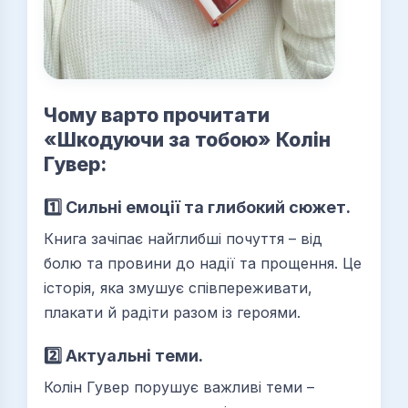
Чому варто прочитати
«Шкодуючи за тобою» Колін
Гувер:
1️⃣ Сильні емоції та глибокий сюжет.
Книга зачіпає найглибші почуття – від
болю та провини до надії та прощення. Це
історія, яка змушує співпереживати,
плакати й радіти разом із героями.
2️⃣ Актуальні теми.
Колін Гувер порушує важливі теми –