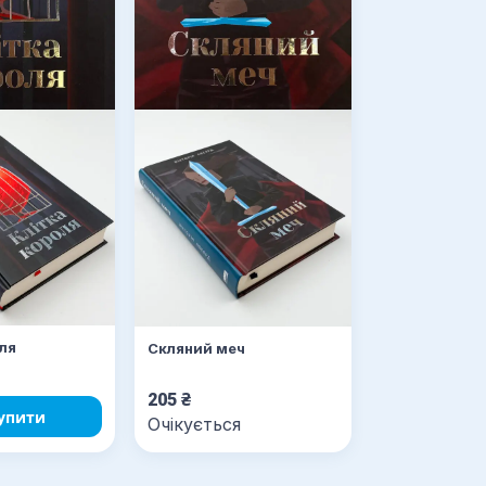
оля
Скляний меч
205
₴
упити
Очікується