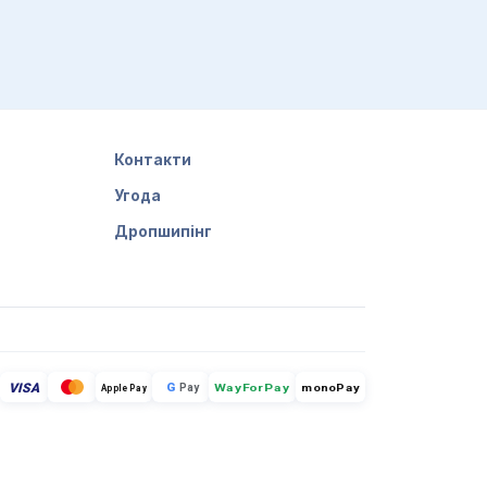
Контакти
Угода
Дропшипінг
VISA
G
Pay
monoPay
Apple Pay
WayForPay