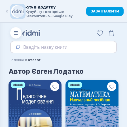
-5% в додатку
×
ЗАВАНТАЖИТИ
Купуй, тут вигідніше
Безкоштовно - Google Play
☰
Введіть назву книги
›
Головна
Каталог
Автор Євген Лодатко
ebook
ebook