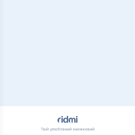
Твій улюблений книжковий