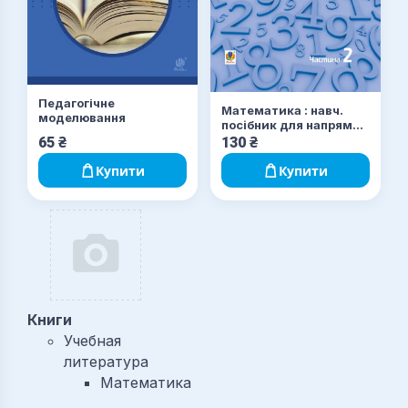
Педагогічне
Математика : навч.
моделювання
посiбник для напряму
пiдготовки 6.010102
65
₴
130
₴
«Початкова освiта»
пед. навч. закладiв : у 3
Купити
Купити
ч. Ч. II
Книги
Учебная
литература
Математика