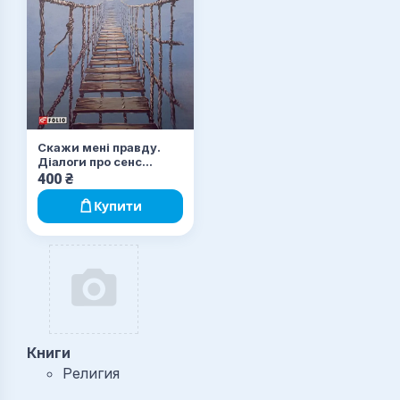
Скажи мені правду.
Діалоги про сенс
життя
400
₴
Купити
Книги
Религия