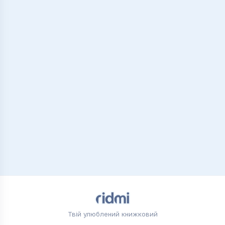
Твій улюблений книжковий