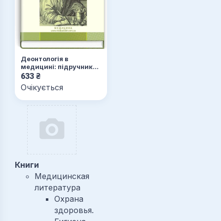
Деонтологія в
медицині: підручник
(ВНЗ ІV р. а.)
633
₴
Очікується
Книги
Медицинская
литература
Охрана
здоровья.