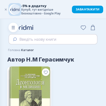
-5% в додатку
×
ЗАВАНТАЖИТИ
Купуй, тут вигідніше
Безкоштовно - Google Play
☰
Введіть назву книги
›
Головна
Каталог
Автор Н.М Герасимчук