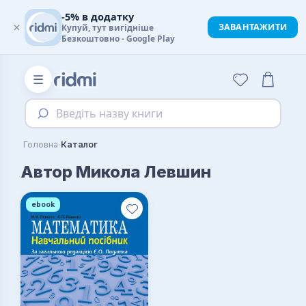
-5% в додатку
×
ЗАВАНТАЖИТИ
Купуй, тут вигідніше
Безкоштовно - Google Play
☰
Введіть назву книги
›
Головна
Каталог
Автор Микола Левшин
ebook