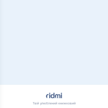
Твій улюблений книжковий