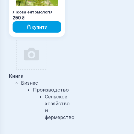
Лісова ентомологія
250
₴
Купити
Книги
Бизнес
Производство
Сельское
хозяйство
и
фермерство