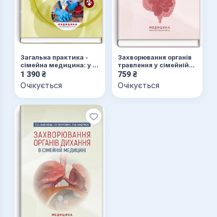
Загальна практика -
Захворювання органів
сімейна медицина: у 3
травлення у сімейній
книгах. Книга 1.
медицині: навчальний
1 390
₴
759
₴
Організація первинної
посібник
Очікується
Очікується
медичної допомоги:
підручник