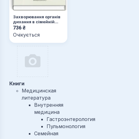
Захворювання органів
дихання в сімейній
медицині: навчальний
736
₴
посібник
Очікується
Книги
Медицинская
литература
Внутренняя
медицина
Гастроэнтерология
Пульмонология
Семейная