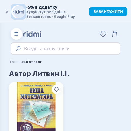
-5% в додатку
×
ЗАВАНТАЖИТИ
Купуй, тут вигідніше
Безкоштовно - Google Play
☰
Введіть назву книги
›
Головна
Каталог
Автор Литвин І.І.