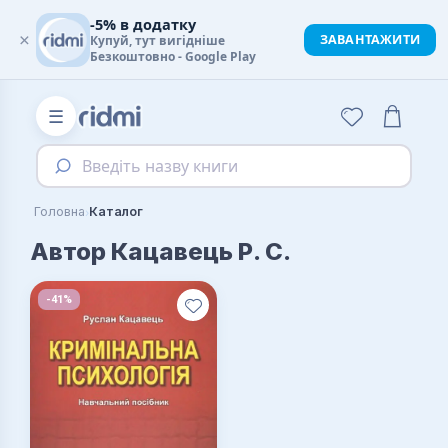
-5% в додатку
×
ЗАВАНТАЖИТИ
Купуй, тут вигідніше
Безкоштовно - Google Play
☰
Введіть назву книги
›
Головна
Каталог
Автор Кацавець Р. С.
-41%