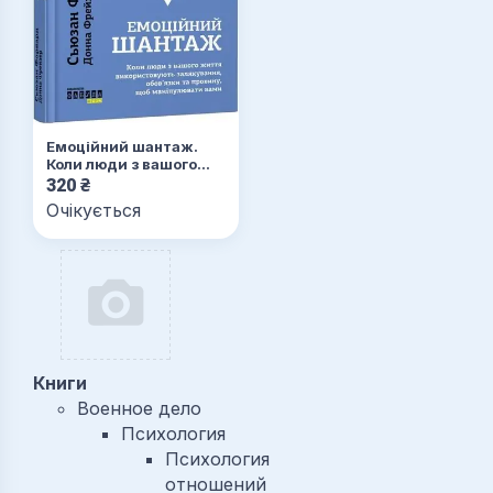
Емоційний шантаж.
Коли люди з вашого
життя
320
₴
використовують
Очікується
залякування, обов'язки
та провину, щоб
маніпулювати вами
Книги
Военное дело
Психология
Психология
отношений