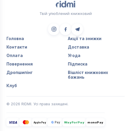
Твій улюблений книжковий
Головна
Акції та знижки
Контакти
Доставка
Оплата
Угода
Повернення
Підписка
Дропшипінг
Вішліст книжкових
бажань
Клуб
© 2026 RIDMI. Усі права захищені.
VISA
G
Pay
monoPay
Apple Pay
WayForPay