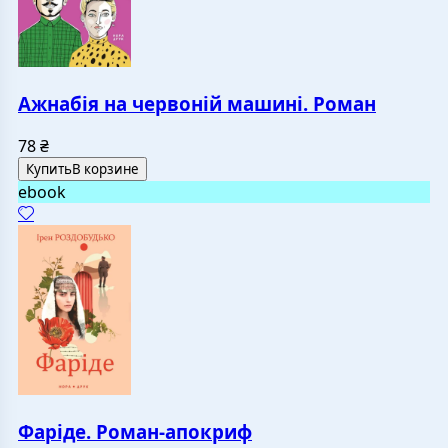
Ажнабія на червоній машині. Роман
78
₴
Купить
В корзине
ebook
Фаріде. Роман-апокриф