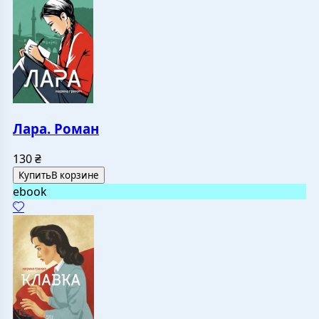
Лара. Роман
130
₴
Купить
В корзине
ebook