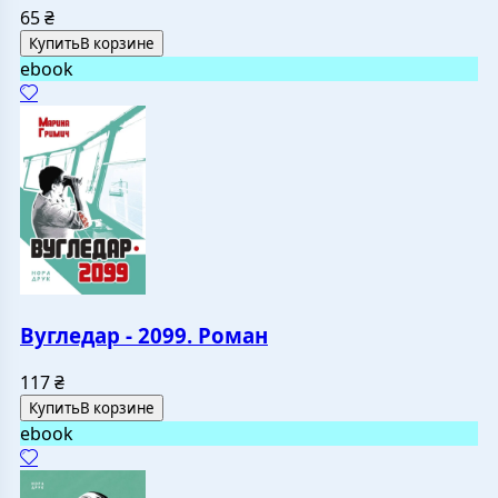
65
₴
Купить
В корзине
ebook
Вугледар - 2099. Роман
117
₴
Купить
В корзине
ebook