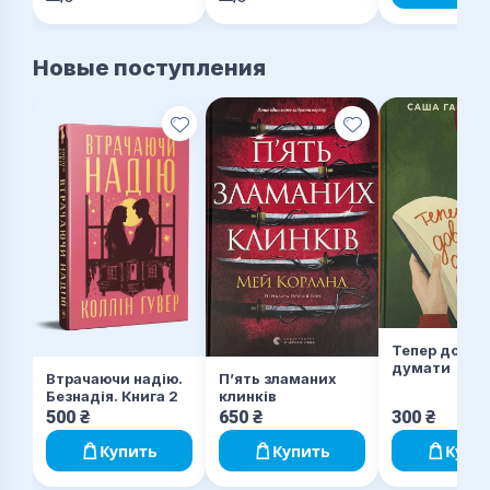
Новые поступления
Тепер довед
думати
Втрачаючи надію.
П’ять зламаних
Безнадія. Книга 2
клинків
500
₴
650
₴
300
₴
Купить
Купить
Купи