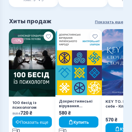
Хиты продаж
Показать еще
Хит!
-17%
Дохристиянські
KEY TO. Клю
100 бесід із
вірування
себе - Ключ 
психологом
українського
всього
720
₴
580
₴
868
₴
народу
570
₴
Показать еще
Купить
Купи
0
0