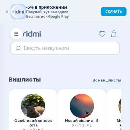
-5% в приложении
×
СКАЧАТЬ
Покупай, тут выгоднее
Бесплатно - Google Play
☰
Введіть назву книги
Вишлисты
Все вишлисты
Особливий список
Новий вішлист 9
Мої на
Кота
бажа
Книг: 3 · ♥ 2
Книг: 9 · ♥ 3
Книг: 