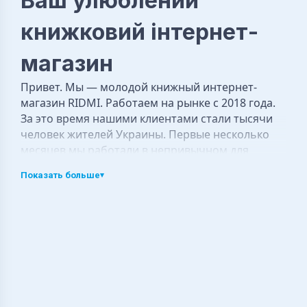
Ваш улюблений
книжковий інтернет-
магазин
Привет. Мы — молодой книжный интернет-
магазин RIDMI. Работаем на рынке с 2018 года.
За это время нашими клиентами стали тысячи
человек жителей Украины. Первые несколько
месяцев мы работали в непривычном для
книжного магазина формате — предлагали
Показать больше
▾
покупателям как новые, так и прочитанные
книги. Но потом решили заниматься
исключительно новыми книгами. Как говорил
Ю. А. Лэнгфорд: «Любовь к книгам — это
любовь, которая не требует ни оправдания,
извинения, ни обороны». Неважно, твёрдая
обложка или мягкая, белые страницы или
цветные, книги — это чудо, которое может