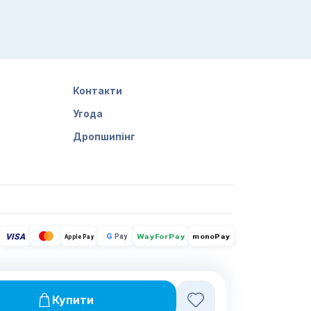
Контакти
Угода
Дропшипінг
VISA
G
Pay
monoPay
Apple Pay
WayForPay
Купити