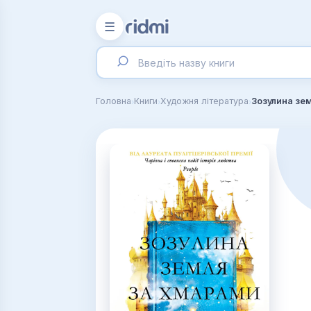
☰
›
›
›
Головна
Книги
Художня література
Зозулина зе