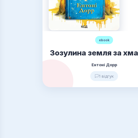
ebook
Зозулина земля за хм
Ентоні Дорр
1 відгук