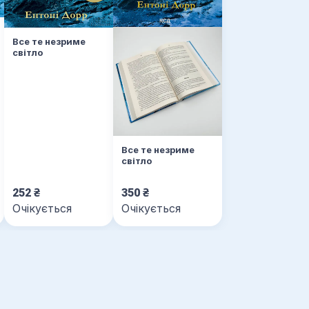
Все те незриме
світло
Все те незриме
світло
252
₴
350
₴
Очікується
Очікується