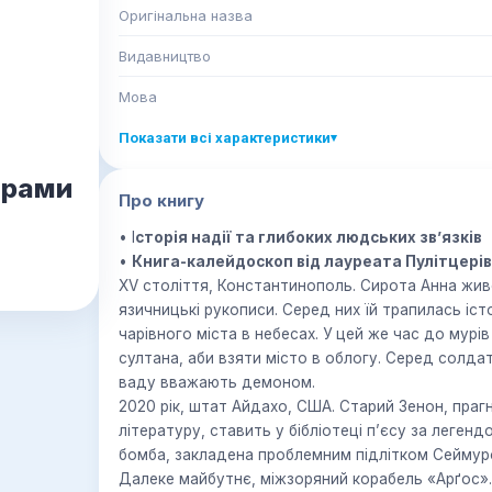
Оригінальна назва
Видавництво
Мова
Показати всі характеристики
▾
арами
Про книгу
• І
сторія надії та глибоких людських зв’язків
•
Книга-калейдоскоп від лауреата Пулітцерів
XV століття, Константинополь. Сирота Анна жив
язичницькі рукописи. Серед них їй трапилась іст
чарівного міста в небесах. У цей же час до мур
султана, аби взяти місто в облогу. Серед солдатів - юний Омер, якого через врод
ваду вважають демоном.
2020 рік, штат Айдахо, США. Старий Зенон, праг
літературу, ставить у бібліотеці п’єсу за леген
бомба, закладена проблемним підлітком Сеймур
Далеке майбутнє, міжзоряний корабель «Арґос». 