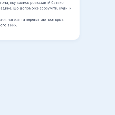
она, яку колись розказав їй батько.
ого з них.