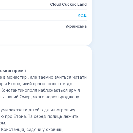
Cloud Cuckoo Land
КСД
Українська
ської премії
е в монастирі, але таємно вчиться читати
орія Етона, який прагне полетіти до
ів Константинополя наближається армія
жену
нучи закохати дітей в давньогрецьку
дою про Етона. Та серед полиць лежить
ом.
Констанція, сидячи у сховищі,