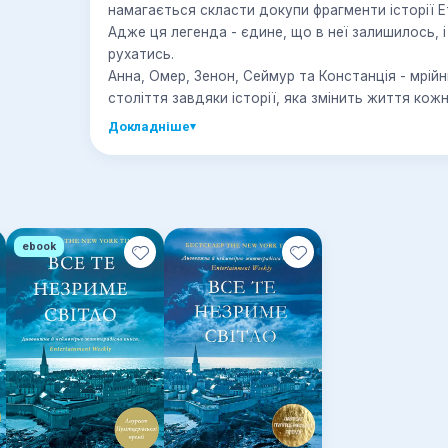
намагається скласти докупи фрагменти історії Ет
Адже ця легенда - єдине, що в неї залишилось, і єдине, що допоможе зрозуміти, куди їй
рухатись.
Анна, Омер, Зенон, Сеймур та Констанція - мрійники, чиї життя переплітаються крізь
століття завдяки історії, яка змінить життя кожн
Докладніше
▾
ebook