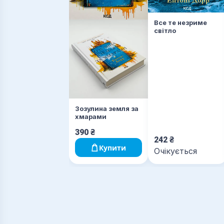
Все те незриме
світло
Зозулина земля за
хмарами
390
₴
242
₴
Купити
Очікується