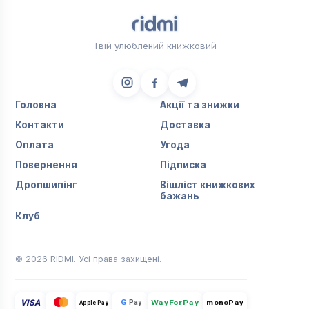
Твій улюблений книжковий
Головна
Акції та знижки
Контакти
Доставка
Оплата
Угода
Повернення
Підписка
Дропшипінг
Вішліст книжкових
бажань
Клуб
© 2026 RIDMI. Усі права захищені.
VISA
G
Pay
monoPay
Apple Pay
WayForPay