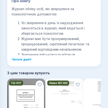
Про книгу
Журнал обліку осіб, які звернулися за
психологічною допомогою
Усі звернення в день їх надходження
заносяться в журнал, який ведеться і
зберігається психологом.
Журнал має бути пронумерований,
прошнурований, скріплений печаткою та
завірений відповідним начальником.
3вернення військовослужбовців
Читати далі
▾
(працівників) та членів їхніх сімей, висловлені
за межами кабінету психолога, до журналу
не заносять (за винятком звернень
З цим товаром купують
військовослужбовців (працівників)
підрозділів).
ГШ ЗСУ
Наказ МО 604
Перевірка правильності заповнення журналу
здійснюється тільки психологом вищого
органу управління.