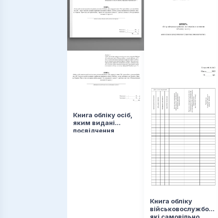
Книга обліку осіб,
яким видані
посвідчення
учасника бойових
дій, нагрудні знаки
“Ветеран війни -
учасник бойових
дій” і листи
талонів на право
одержання
ветераном війни
Книга обліку
військовослужбовці
які самовільно