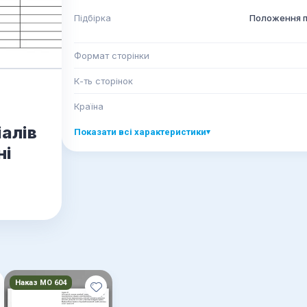
Підбірка
Положення п
Формат сторінки
К-ть сторінок
Країна
алів
Показати всі характеристики
▾
ні
Наказ МО 604