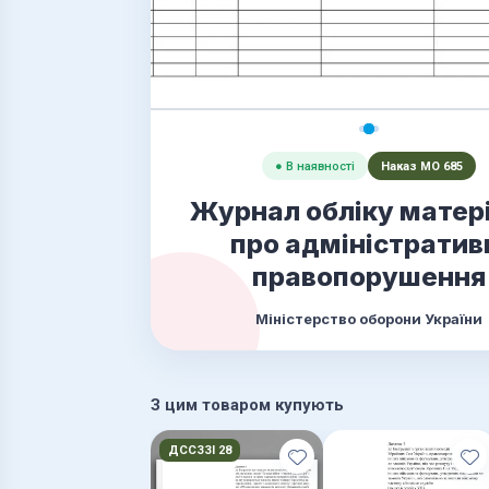
● В наявності
Наказ МО 685
Журнал обліку матері
про адміністратив
правопорушення
Міністерство оборони України
З цим товаром купують
ДССЗЗІ 28