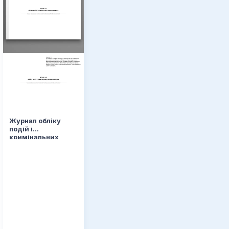
Журнал обліку
подій і
кримінальних
правопорушень,
додаток 10
в,