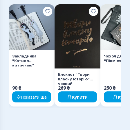
Закладинка
Чохол для кн
"Котик з
"Півмісяць"
китичкою"
Блокнот "Твори
власну історію"
чорний
90
₴
269
₴
250
₴
Показати ще
Купити
Купи