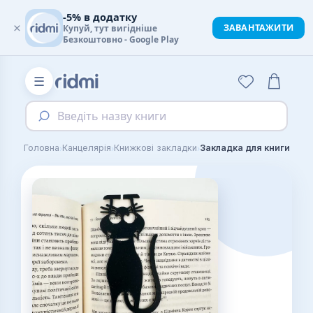
-5% в додатку
×
ЗАВАНТАЖИТИ
Купуй, тут вигідніше
Безкоштовно - Google Play
☰
Введіть назву книги
›
›
›
Головна
Канцелярія
Книжкові закладки
Закладка для книги Кіт