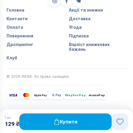
Головна
Акції та знижки
Контакти
Доставка
Оплата
Угода
Повернення
Підписка
Дропшипінг
Вішліст книжкових
бажань
Клуб
© 2026 RIDMI. Усі права захищені.
VISA
G
Pay
monoPay
Apple Pay
WayForPay
1
шт.
Купити
129 ₴