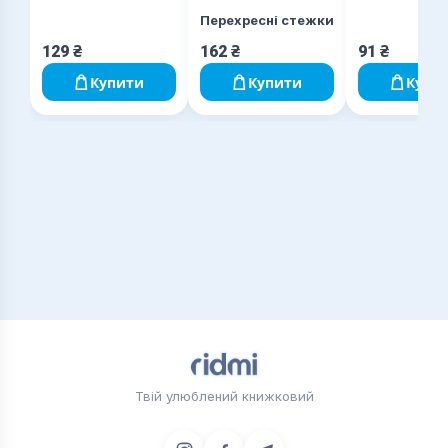
Перехресні стежки
129
₴
162
₴
91
₴
Купити
Купити
Купи
Твій улюблений книжковий