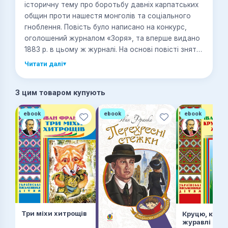
історичну тему про боротьбу давніх карпатських
общин проти нашестя монголів та соціального
гноблення. Повість було написано на конкурс,
оголошений журналом «Зоря», та вперше видано
1883 р. в цьому ж журналі. На основі повісті знято
однойменний фільм.
Читати далі
▾
З цим товаром купують
ebook
ebook
ebook
Три міхи хитрощів
Круцю, круц
журавлі