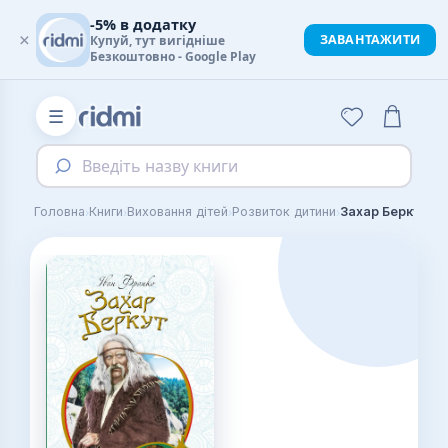
-5% в додатку
×
ЗАВАНТАЖИТИ
Купуй, тут вигідніше
Безкоштовно - Google Play
☰
Введіть назву книги
›
›
›
›
Головна
Книги
Виховання дітей
Розвиток дитини