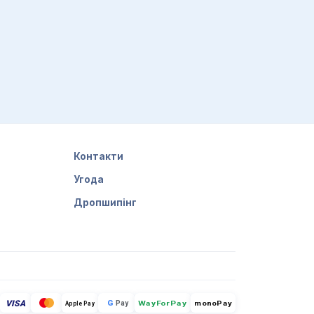
Контакти
Угода
Дропшипінг
VISA
G
Pay
monoPay
Apple Pay
WayForPay