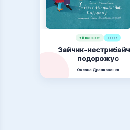
● В наявності
ebook
Зайчик-нестрибайч
подорожує
Оксана Драчковська