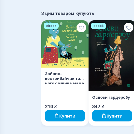
З цим товаром купують
ebook
ebook
Зайчик-
нестрибайчик та
його смілива мама
Основи гардеробу
210
₴
347
₴
Купити
Купити