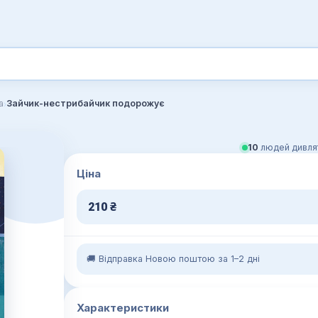
›
а
Зайчик-нестрибайчик подорожує
10
людей дивлят
Ціна
210
₴
🚚 Відправка Новою поштою за 1–2 дні
Характеристики