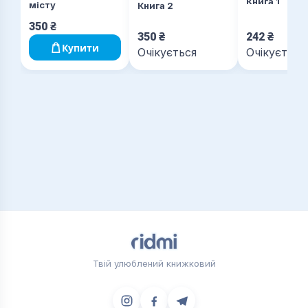
Книга 1
місту
Книга 2
350
₴
350
₴
242
₴
Купити
Очікується
Очікується
Твій улюблений книжковий