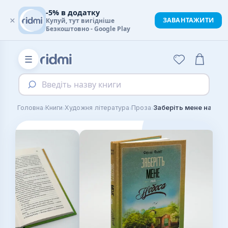
-5% в додатку
×
ЗАВАНТАЖИТИ
Купуй, тут вигідніше
Безкоштовно - Google Play
☰
Введіть назву книги
›
›
›
›
Головна
Книги
Художня література
Проза
Заберіть мене на небе