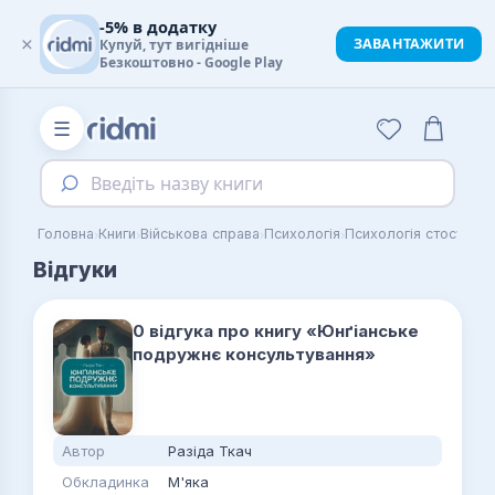
-5% в додатку
×
ЗАВАНТАЖИТИ
Купуй, тут вигідніше
Безкоштовно - Google Play
☰
Введіть назву книги
›
›
›
›
›
Головна
Книги
Військова справа
Психологія
Психологія стосунків
Відгуки
0 відгука про книгу «Юнґіанське
подружнє консультування»
Автор
Разіда Ткач
Обкладинка
М'яка