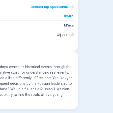
Олександр Красовицький
Фоліо
М'яка
Офсетний
rday» examines historical events through the
native story for understanding real events. If
 a little differently, if President Yanukovych
quent decisions by the Russian leadership to
nbass? Would a full-scale Russian-Ukrainian
ok try to find the roots of everything
storian predicts the approach of an inevitable
s the time and the participants in the events,
l the West believe his prediction? Can the