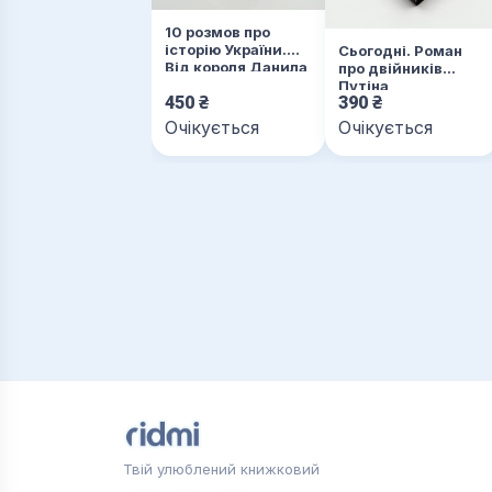
10 розмов про
історію України.
Сьогодні. Роман
Від короля Данила
про двійників
до гетьмана
Путіна
450
₴
390
₴
Мазепи
Очікується
Очікується
Твій улюблений книжковий