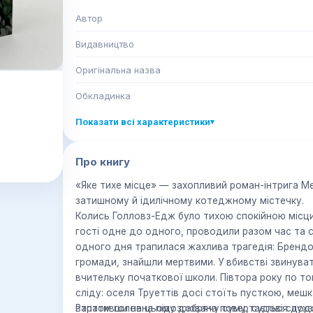
Автор
Видавництво
Оригінальна назва
Обкладинка
Показати всі характеристики
▾
Про книгу
«Яке тихе місце» — захопливий роман-інтрига М
затишному й ідилічному котеджному містечку.
Колись Голловз-Едж було тихою спокійною місци
гості одне до одного, проводили разом час та с
одного дня трапилася жахлива трагедія: Брендон
громади, знайшли мерт­вими. У вбивстві звинува
вчительку початкової школи. Півтора року по то
сліду: оселя Труеттів досі стоїть пусткою, меш
втративши на цьому добрячу суму, судові слуха
Раптом головна підозрювана повертається додо