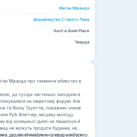
Меган Міранда
Видавництво Старого Лева
Such a Quiet Place
Тверда
еґан Міранди про таємниче вбивство в
ною, де сусіди час­тенько заходили в
пілкувалися на закритому форумі. Але
а та Фіону Труеттів, поважних членів
тили Рубі Флетчер, місцеву молоду
му від колишньої ідилії не лишилося й
канці не можуть продати будинки, не
ння дедалі збільшують градус напруги.
му, до своєї найближчої подруги Гарпер.