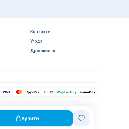
Контакти
Угода
Дропшипінг
VISA
G
Pay
monoPay
Apple Pay
WayForPay
Купити