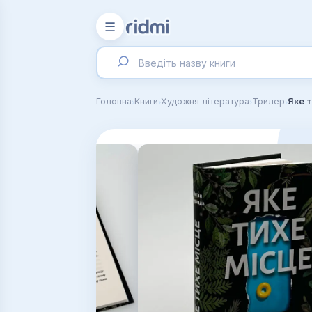
☰
›
›
›
›
Головна
Книги
Художня література
Трилер
Яке 