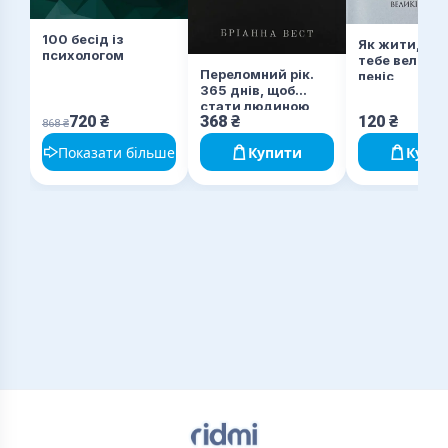
100 бесід із
Як жити, якщ
психологом
тебе величе
Переломний рік.
пеніс
365 днів, щоб
стати людиною,
720
₴
368
₴
120
₴
якою ви справді
868
₴
хочете бути
Показати більше
Купити
Купи