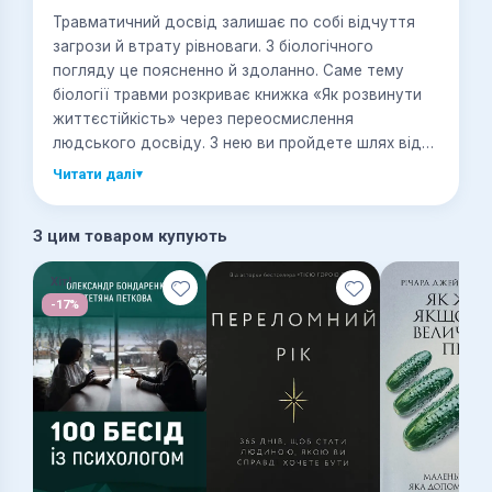
Травматичний досвід залишає по собі відчуття
загрози й втрату рівноваги. З біологічного
погляду це поясненно й здоланно. Саме тему
біології травми розкриває книжка «Як розвинути
життєстійкість» через переосмислення
людського досвіду. З нею ви пройдете шлях від
сорому і патології до надії і відновлення. До
Читати далі
▾
ваших послуг дві найдієвіші з погляду ВООЗ
моделі зцілення для жертв і свідків загрозливої
З цим товаром купують
події, а також для людей, змушених боротися із
симптомами вторинної травматизації та втоми
Хіт!
від співчуття. Інструменти для роботи з травмами
-17%
та ПТСР подані на тарілочці з передових
досягнень нейронауки й міжнародного досвіду
колективу клініцистів.