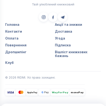
Твій улюблений книжковий
Головна
Акції та знижки
Контакти
Доставка
Оплата
Угода
Повернення
Підписка
Дропшипінг
Вішліст книжкових
бажань
Клуб
© 2026 RIDMI. Усі права захищені.
VISA
G
Pay
monoPay
Apple Pay
WayForPay