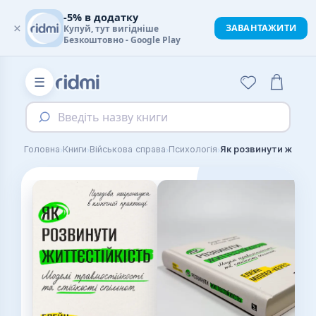
-5% в додатку
×
ЗАВАНТАЖИТИ
Купуй, тут вигідніше
Безкоштовно - Google Play
☰
Введіть назву книги
›
›
›
›
Головна
Книги
Військова справа
Психологія