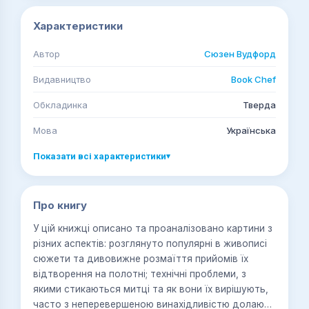
Характеристики
Автор
Сюзен Вудфорд
Видавництво
Book Chef
Обкладинка
Тверда
Мова
Українська
Показати всі характеристики
▾
Про книгу
У цій книжці описано та проаналізовано картини з
різних аспектів: розглянуто популярні в живописі
сюжети та дивовижне розмаїття прийомів їх
відтворення на полотні; технічні проблеми, з
якими стикаються митці та як вони їх вирішують,
часто з неперевершеною винахідливістю долаючи