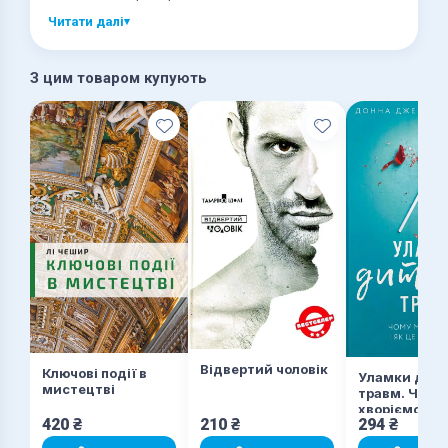
труднощі; і навіть сховані смисли та натяки.
Читати далі
▾
З цим товаром купують
Відвертий чоловік
Ключові події в
Уламки дит
мистецтві
травм. Чому
хворіємо і як
420
₴
210
₴
294
₴
припинити