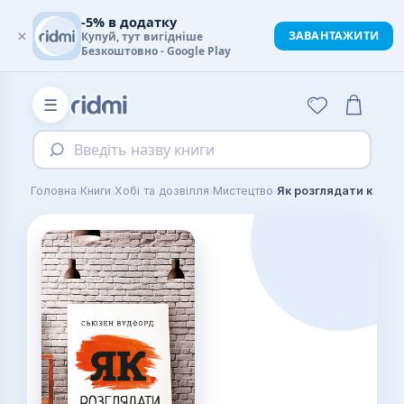
-5% в додатку
×
ЗАВАНТАЖИТИ
Купуй, тут вигідніше
Безкоштовно - Google Play
☰
Введіть назву книги
›
›
›
›
Головна
Книги
Хобі та дозвілля
Мистецтво
Як розглядати карти