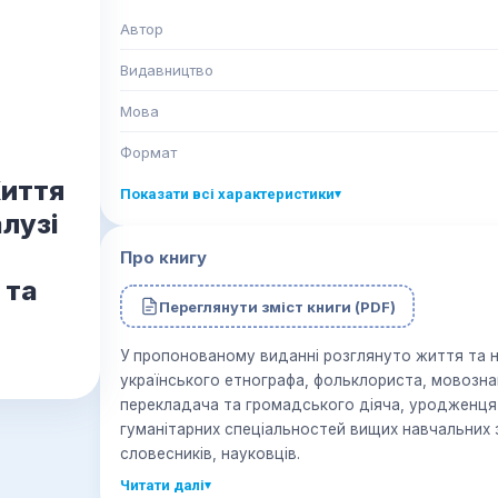
Автор
Видавництво
Мова
Формат
иття
Показати всі характеристики
▾
алузі
Про книгу
 та
Переглянути зміст книги (PDF)
У пропонованому виданні розглянуто життя та н
українського етнографа, фольклориста, мовозна
перекладача та громадського діяча, уродженця
гуманітарних спеціальностей вищих навчальних з
словесників, науковців.
Читати далі
▾