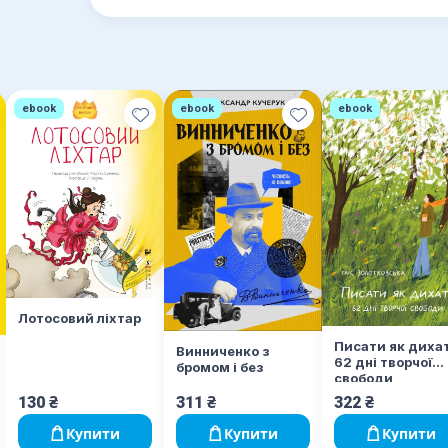
ebook
ebook
ebook
Лотосовий ліхтар
Писати як диха
Винниченко з
62 дні творчої
бромом і без
свободи
130
₴
311
₴
322
₴
Купити
Купити
Купити