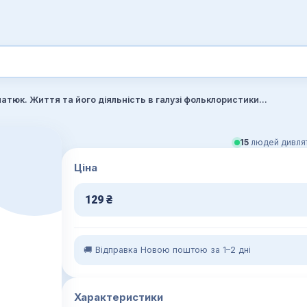
Володимир Гнатюк. Життя та його діяльність в галузі фольклористики, літературознавства та мовознавства
15
людей дивлят
Ціна
129
₴
🚚 Відправка Новою поштою за 1–2 дні
Характеристики