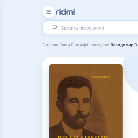
☰
›
›
›
Головна
Книги
Біографії і мемуари