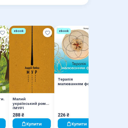
ebook
ebook
Терапія
малюванням форм
ти.
Малий
український роман
(МУР)
288
₴
226
₴
Купити
Купити