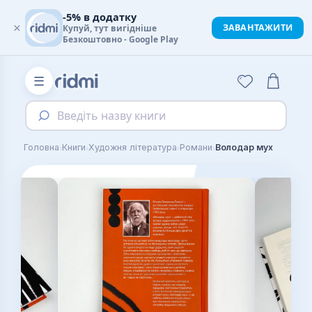
-5% в додатку
×
ЗАВАНТАЖИТИ
Купуй, тут вигідніше
Безкоштовно - Google Play
☰
Введіть назву книги
›
›
›
›
Головна
Книги
Художня література
Романи
Володар мух