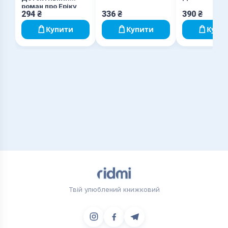
роман про Еріку
294
₴
336
₴
390
₴
Фостер
Купити
Купити
Купи
Твій улюблений книжковий