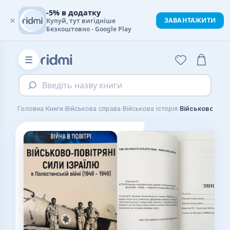
-5% в додатку
×
ЗАВАНТАЖИТИ
Купуй, тут вигідніше
Безкоштовно - Google Play
☰
Введіть назву книги
›
›
›
›
Головна
Книги
Військова справа
Військова історія
Військово-пові