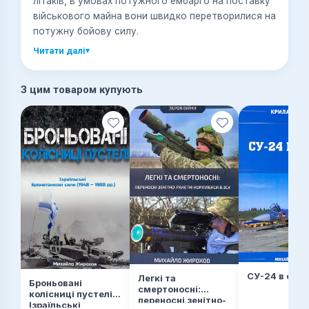
літаків, в умовах потужного ембарго на поставку
військового майна вони швидко перетворилися на
потужну бойову силу.
Читати далі
▾
З цим товаром купують
СУ-24 в стр
Легкі та
Броньовані
смертоносні:
колісниці пустелі.
переносні зенітно-
Ізраїльські