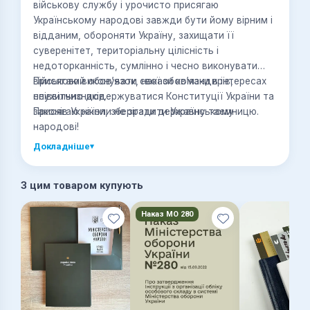
військову службу і урочисто присягаю
Українському народові завжди бути йому вірним і
відданим, обороняти Україну, захищати її
суверенітет, територіальну цілісність і
недоторканність, сумлінно і чесно виконувати
військовий обов’язок, накази командирів,
Присягаю виконувати свої обов’язки в інтересах
неухильно додержуватися Конституції України та
співвітчизників.
законів України, зберігати державну таємницю.
Присягаю ніколи не зрадити Українському
народові!
Докладніше
▾
З цим товаром купують
Наказ МО 280