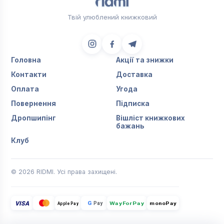
Твій улюблений книжковий
Головна
Акції та знижки
Контакти
Доставка
Оплата
Угода
Повернення
Підписка
Дропшипінг
Вішліст книжкових
бажань
Клуб
© 2026 RIDMI. Усі права захищені.
VISA
G
Pay
monoPay
Apple Pay
WayForPay