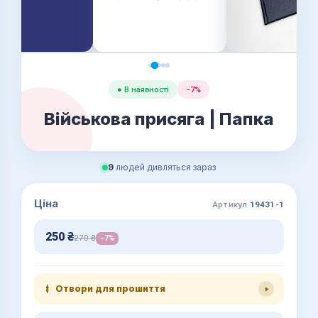
● В наявності
−7%
Військова присяга | Папка
9
людей дивляться зараз
Ціна
Артикул
19431-1
250
₴
270
₴
−7%
Отвори для прошиття