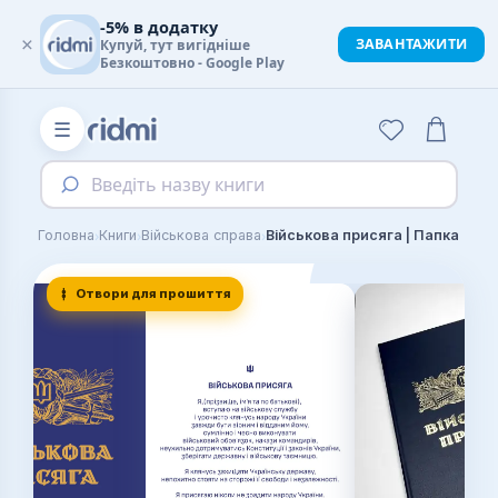
-5% в додатку
×
ЗАВАНТАЖИТИ
Купуй, тут вигідніше
Безкоштовно - Google Play
☰
Введіть назву книги
›
›
›
Головна
Книги
Військова справа
Військова присяга | Папка
Отвори для прошиття