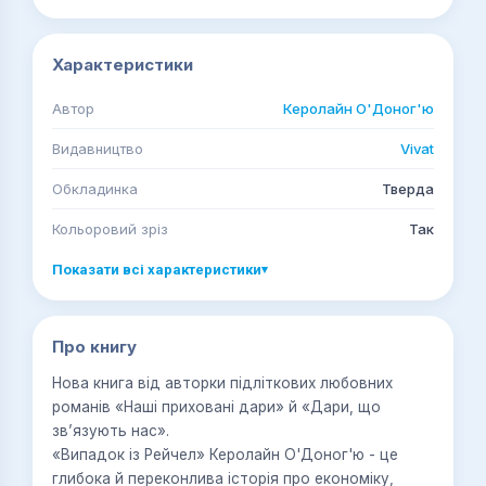
Характеристики
Автор
Керолайн О'Доног'ю
Видавництво
Vivat
Обкладинка
Тверда
Кольоровий зріз
Так
Показати всі характеристики
▾
Про книгу
Нова книга від авторки підліткових любовних
романів «Наші приховані дари» й «Дари, що
зв’язують нас».
«Випадок із Рейчел» Керолайн О'Доног'ю - це
глибока й переконлива історія про економіку,