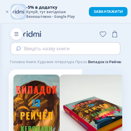
-5% в додатку
×
ЗАВАНТАЖИТИ
Купуй, тут вигідніше
Безкоштовно - Google Play
☰
Введіть назву книги
›
›
›
›
Головна
Книги
Художня література
Проза
Випадок із Рейчел