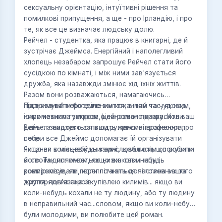
сексуальну орієнтацію, інтуїтивні рішення та
помилкові припущення, а ще - про Ірландію, і про
те, як все це визначає людську долю.
Рейчел - студентка, яка працює в книгарні, де й
зустрічає Джеймса. Енергійний і наполегливий
хлопець незабаром запрошує Рейчел стати його
сусідкою по кімнаті, і між ними зав'язується
дружба, яка назавжди змінює хід їхніх життів.
Разом вони розважаються, намагаючись
підтримувати богемне життя, в той час, як над
Пронизаний нерозділеним коханням та чудовим,
ними нависла загроза фінансового краху. Коли
іскрометним гумором, цей роман прикрасить ваш
Рейчел закохується в одруженого професора,
день та надовго залишить приємні враження про
попри все Джеймс допомагає їй організувати
себе.
читання в місцевій книгарні, щоб потім спокусити
Якщо ви коли-небудь замислювалися, що робити
його. Так починається низка таємниць і
зі своїм дипломом, якщо ви коли-небудь
компромісів, які переплітають долі головних та
розмірковували, коли почнеться частина вашого
другорядних героїв.
життя, пов'язана з купівлею килимів... якщо ви
коли-небудь кохали не ту людину, або ту людину
в неправильний час...словом, якщо ви коли-небудь
були молодими, ви полюбите цей роман.