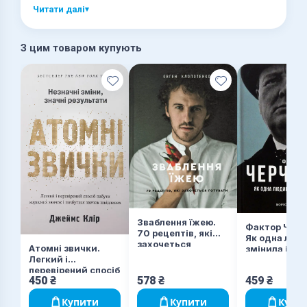
Читати далі
▾
З цим товаром купують
Зваблення їжею.
Фактор Черч
70 рецептів, які
Як одна люд
захочеться
Атомні звички.
змінила істо
готувати
Легкий і
перевірений спосіб
450
₴
578
₴
459
₴
набути корисних
звичок і позбутися
Купити
Купити
Купи
звичок шкідливих