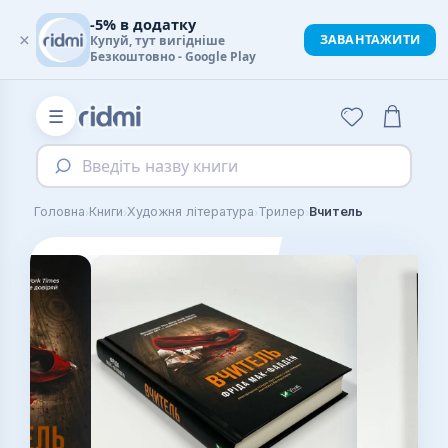
-5% в додатку
×
ЗАВАНТАЖИТИ
Купуй, тут вигідніше
Безкоштовно - Google Play
☰
Введіть назву книги
›
›
›
›
Головна
Книги
Художня література
Трилер
Вчитель