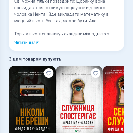
Єві можна тільки позаздрити: щоранку вона
прокидається, отримує поцілунок від свого
чоловіка Нейта і йде викладати математику в
місцевій школі. Усе так, як має бути. Але…
Торік у школі спалахнув скандал: між однією з
учениць і вчителем стався роман. Та Єва знає, що
Читати далі
▾
за цими потворними чутками криється набагато
більше, ніж здається на перший погляд.
З цим товаром купують
Бо у школі є людина, якій не можна довіряти. Вона
бреше, кривдить інших, руйнує життя. Ця людина
має таємниці, які можуть її знищити, і ладна на
все, аби зберегти їх.