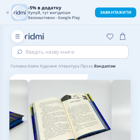
-5% в додатку
×
ЗАВАНТАЖИТИ
Купуй, тут вигідніше
Безкоштовно - Google Play
☰
Введіть назву книги
›
›
›
›
Головна
Книги
Художня література
Проза
Вандалізм