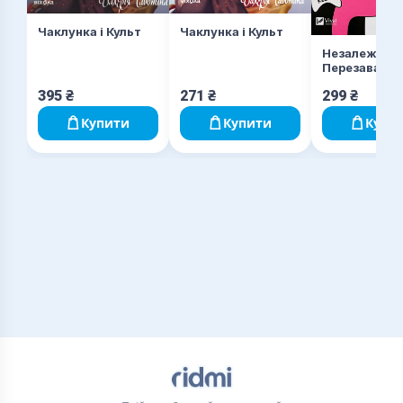
Чаклунка і Культ
Чаклунка і Культ
Незалежніст
Перезавант
395
₴
271
₴
299
₴
Купити
Купити
Купи