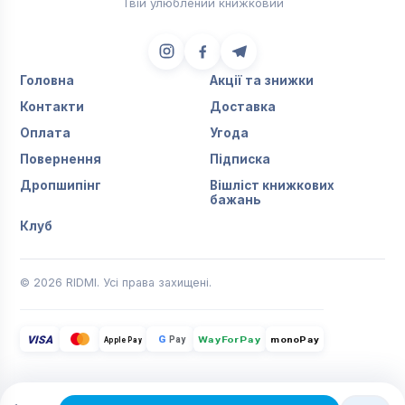
Твій улюблений книжковий
Головна
Акції та знижки
Контакти
Доставка
Оплата
Угода
Повернення
Підписка
Дропшипінг
Вішліст книжкових
бажань
Клуб
© 2026 RIDMI. Усі права захищені.
VISA
G
Pay
monoPay
Apple Pay
WayForPay