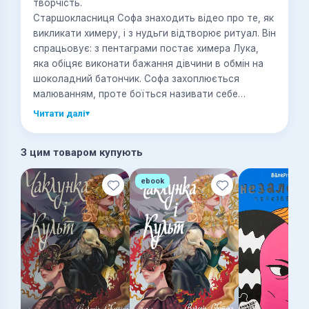
творчість.
Старшокласниця Софа знаходить відео про те, як
викликати химеру, і з нудьги відтворює ритуал. Він
спрацьовує: з пентаграми постає химера Лука,
яка обіцяє виконати бажання дівчини в обмін на
шоколадний батончик. Софа захоплюється
малюванням, проте боїться називати себе
художницею, тож просить у химери магічне
Читати далі
▾
приладдя для малювання. Ним виявляється
балончик із фарбою для графіті — і гра
З цим товаром купують
починається. Крок за кроком Софа занурюється у
потаємний магічний світ муралів, намагається
ebook
зрозуміти тутешні правила й опиняється у Дикій
гонитві — змаганні художників-початківців, яке
виявляється набагато небезпечнішим, ніж
здається.