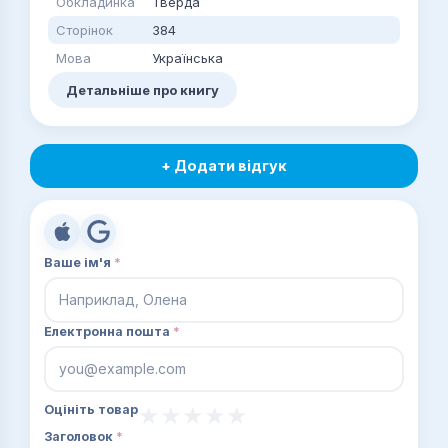
Обкладинка
Тверда
Сторінок
384
Мова
Українська
Детальніше про книгу
+ Додати відгук
Ваше ім'я
*
Електронна пошта
*
Оцініть товар
Заголовок
*