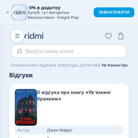
-5% в додатку
×
ЗАВАНТАЖИТИ
Купуй, тут вигідніше
Безкоштовно - Google Play
☰
Введіть назву книги
›
›
›
›
Головна
Книги
Художня література
Детективи
Увʼязнені брехне
Відгуки
0 відгука про книгу «Увʼязнені
брехнею»
Автор
Джон Маррс