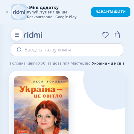
-5% в додатку
×
ЗАВАНТАЖИТИ
Купуй, тут вигідніше
Безкоштовно - Google Play
☰
Введіть назву книги
›
›
›
›
Головна
Книги
Хобі та дозвілля
Мистецтво