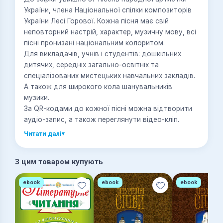
України, члена Національної спілки композиторів
України Лесі Горової. Кожна пісня має свій
неповторний настрій, характер, музичну мову, всі
пісні пронизані національним колоритом.
Для викладачів, учнів і студентів: дошкільних
дитячих, середніх загально-освітніх та
спеціалізованих мистецьких навчальних закладів.
А також для широкого кола шанувальників
музики.
За QR-кодами до кожної пісні можна відтворити
аудіо-запис, а також переглянути відео-кліп.
Читати далі
▾
З цим товаром купують
ebook
ebook
ebook