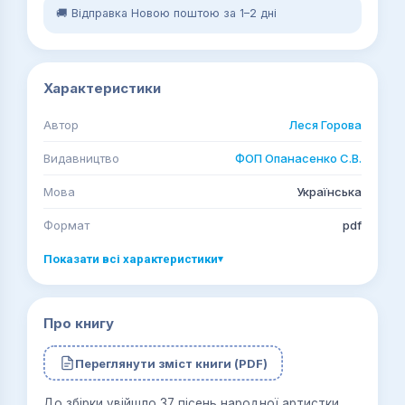
🚚 Відправка Новою поштою за 1–2 дні
Характеристики
Автор
Леся Горова
Видавництво
ФОП Опанасенко С.В.
Мова
Українська
Формат
pdf
Показати всі характеристики
▾
Про книгу
Переглянути зміст книги (PDF)
До збірки увійшло 37 пісень народної артистки