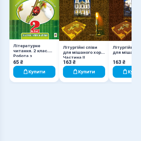
Літературне
Літургійні співи
Літургійні сп
читання. 2 клас.
для мішаного хору.
для мішаног
Робота з
Частина II
літературним
65
₴
163
₴
163
₴
твором.
Діагностичні
Купити
Купити
Купи
картки. НУШ