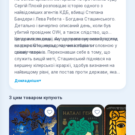
Сергій Плохій розповідає історію одного з
найвідоміших агентів КДБ, вбивці Степана
Бандери і Лева Ребета - Богдана Сташинського.
Детально і вичерпно описаний день, коли був
убитий провідник ОУН, а також слідство, що
велося після події. Автор пропонує новий погляд
Це драма людини, яку держава змусила зрадити
на долю Сташинського, чия історія є головною у
власну сім'ю, народ, навчила вбивати
цьому творі.
співвітчизників. Переконавши себе в тому, що
служить вищій меті, Сташинський піднявся на
вершину кілерської ієрархії, здобув визнання на
найвищому рівні, але постав проти держави, яка
контролювала його протягом усього життя.
Докладніше
▾
З цим товаром купують