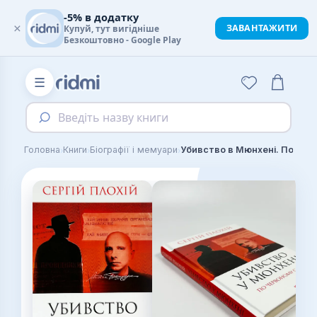
-5% в додатку
×
ЗАВАНТАЖИТИ
Купуй, тут вигідніше
Безкоштовно - Google Play
☰
Введіть назву книги
›
›
›
Головна
Книги
Біографії і мемуари