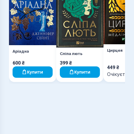
Цирцея
Аріадна
Сліпа лють
600
₴
399
₴
449
₴
Купити
Купити
Очікується