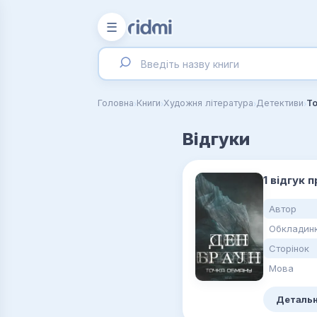
☰
›
›
›
›
Головна
Книги
Художня література
Детективи
То
Відгуки
1 відгук 
Автор
Обкладин
Сторінок
Мова
Детальн