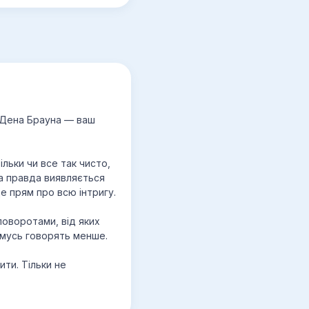
» Дена Брауна — ваш
ільки чи все так чисто,
а правда виявляється
 прям про всю інтригу.
 поворотами, від яких
омусь говорять менше.
ити. Тільки не