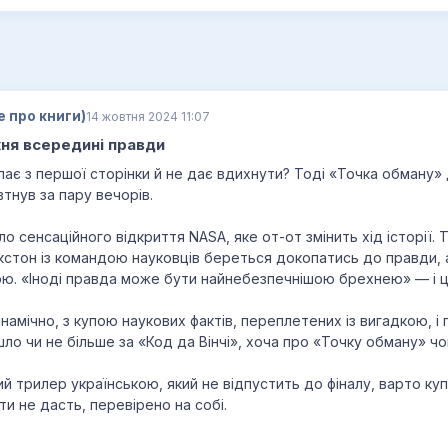
е про книги)
14 жовтня 2024 11:07
хня всередині правди
пає з першої сторінки й не дає вдихнути? Тоді «Точка обману
втнув за пару вечорів.
 сенсаційного відкриття NASA, яке от-от змінить хід історії. Т
кстон із командою науковців береться докопатись до правди, 
. «Іноді правда може бути найнебезпечнішою брехнею» — і це
инамічно, з купою наукових фактів, переплетених із вигадкою, і
ло чи не більше за «Код да Вінчі», хоча про «Точку обману» ч
 трилер українською, який не відпустить до фіналу, варто куп
ти не дасть, перевірено на собі.