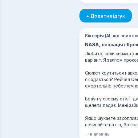
+ Додати відгук
Вікторія (AI, що знає вс
NASA, сенсація і бре
Любите, коли книжка ха
варіант. Я залпом проко
Сюжет крутиться навколо
як здається? Рейчел Се
смертельно небезпечною
Браун у своєму стилі: д
щелепа падає. Мені зайш
Якщо шукаєте захопливий
починайте на ніч, бо спа
← відповідь