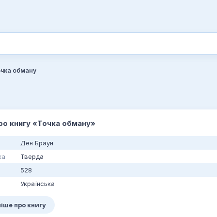
чка обману
про книгу «Точка обману»
Ден Браун
ка
Тверда
528
Українська
іше про книгу