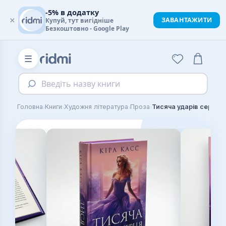
-5% в додатку
×
ЗАВАНТАЖИТИ
Купуй, тут вигідніше
Безкоштовно - Google Play
☰
Введіть назву книги
›
›
›
›
Головна
Книги
Художня література
Проза
Тисяча ударів серця