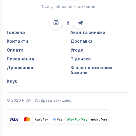
Твій улюблений книжковий
Головна
Акції та знижки
Контакти
Доставка
Оплата
Угода
Повернення
Підписка
Дропшипінг
Вішліст книжкових
бажань
Клуб
© 2026 RIDMI. Усі права захищені.
VISA
G
Pay
monoPay
Apple Pay
WayForPay