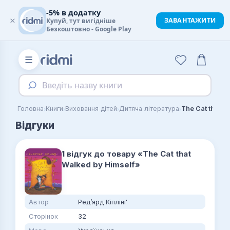
-5% в додатку
×
ЗАВАНТАЖИТИ
Купуй, тут вигідніше
Безкоштовно - Google Play
☰
Введіть назву книги
›
›
›
›
Головна
Книги
Виховання дітей
Дитяча література
The Cat that W
Відгуки
1 відгук до товару «The Cat that
Walked by Himself»
Автор
Ред’ярд Кіплінґ
Сторінок
32