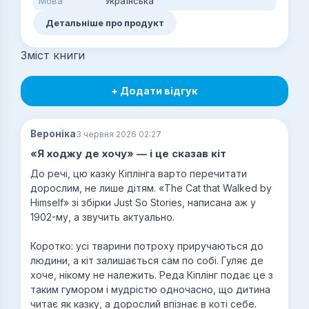
Мова
Українська
Детальніше про продукт
Зміст книги
+ Додати відгук
Вероніка
3 червня 2026 02:27
«Я ходжу де хочу» — і це сказав кіт
До речі, цю казку Кіплінга варто перечитати
дорослим, не лише дітям. «The Cat that Walked by
Himself» зі збірки Just So Stories, написана аж у
1902-му, а звучить актуально.
Коротко: усі тварини потроху приручаються до
людини, а кіт залишається сам по собі. Гуляє де
хоче, нікому не належить. Реда Кіплінг подає це з
таким гумором і мудрістю одночасно, що дитина
читає як казку, а дорослий впізнає в коті себе.