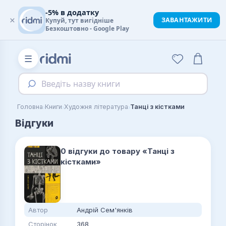
-5% в додатку
×
ЗАВАНТАЖИТИ
Купуй, тут вигідніше
Безкоштовно - Google Play
☰
Введіть назву книги
›
›
›
Головна
Книги
Художня література
Танці з кістками
Відгуки
0 відгуки до товару «Танці з
кістками»
Автор
Андрій Сем'янків
Сторінок
368