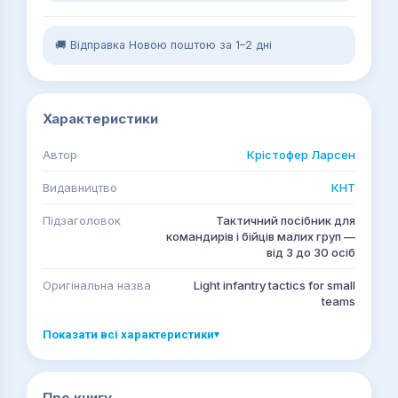
🚚 Відправка Новою поштою за 1–2 дні
Характеристики
Автор
Крістофер Ларсен
Видавництво
КНТ
Підзаголовок
Тактичний посібник для
командирів і бійців малих груп —
від 3 до 30 осіб
Оригінальна назва
Light infantry tactics for small
teams
Показати всі характеристики
▾
Про книгу