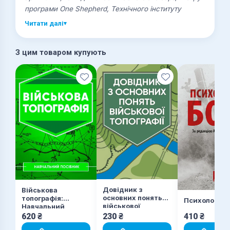
програми One Shepherd, Технічного інституту
лідерства. Ці проекти включали розробку живого,
Читати далі
▾
віртуального та конструктивного моделювання.
З цим товаром купують
Довідник з
Військова
основних понять
топографія:
Психологія 
військової
Навчальний
топографії
посібник
620
₴
230
₴
410
₴