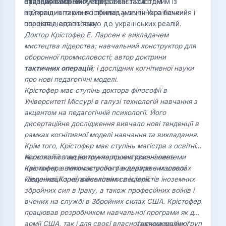
сучасною зброєю, екіпіровані захистом
надзвичайних ситуацій.
стандартами НАТО та вважається одним із
відповідного рівня і приладами нічного бачення і
найкращих таких посібників у світі. Український
спеціального зв’язку.
переклад адаптовано до українських реалій.
Доктор Крістофер Е. Ларсен є викладачем
мистецтва лідерства; навчальний конструктор для
оборонної промисловості; автор доктрини
тактичних операцій
; і дослідник когнітивної науки
про нові педагогічні моделі.
Крістофер має ступінь доктора філософії в
Університеті Міссурі в галузі технологій навчання з
акцентом на педагогічній психології. Його
дисертаційне дослідження вивчало нові тенденції в
рамках когнітивної моделі навчання та викладання.
Крім того, Крістофер має ступінь магістра з освітніх
технологій з акцентом на проектуванні системи
Короткий огляд інструкторських призначень
навчання, а також ступінь бакалавра з масової
Крістофера включає роботу в державних школах
комунікації з неповнолітніми в історії.
Південної Кореї, військових спеціалістів іноземних
збройних сил в Іраку, а також професійних воїнів і
вчених на службі в Збройних силах США. Крістофер
працював розробником навчальної програми як для
армії США, так і для своєї власної некомерційної
тактика малих груп