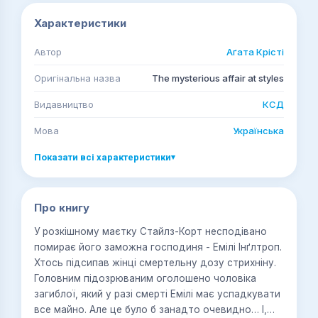
Характеристики
Автор
Аґата Крісті
Оригінальна назва
The mysterious affair at styles
Видавництво
КСД
Мова
Українська
Показати всі характеристики
▾
Про книгу
У розкішному маєтку Стайлз-Корт несподівано
помирає його заможна господиня - Емілі Інґлтроп.
Хтось підсипав жінці смертельну дозу стрихніну.
Головним підозрюваним оголошено чоловіка
загиблої, який у разі смерті Емілі має успадкувати
все майно. Але це було б занадто очевидно… І,