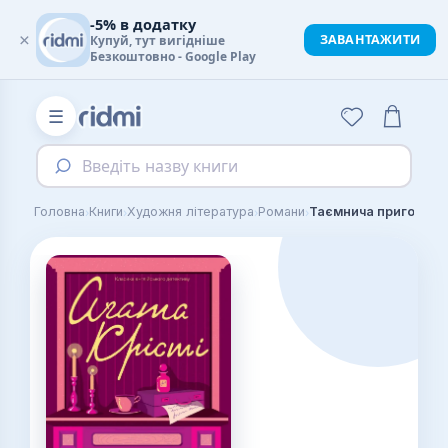
-5% в додатку
×
ЗАВАНТАЖИТИ
Купуй, тут вигідніше
Безкоштовно - Google Play
☰
Введіть назву книги
›
›
›
›
Головна
Книги
Художня література
Романи
Таємнича пригода в 