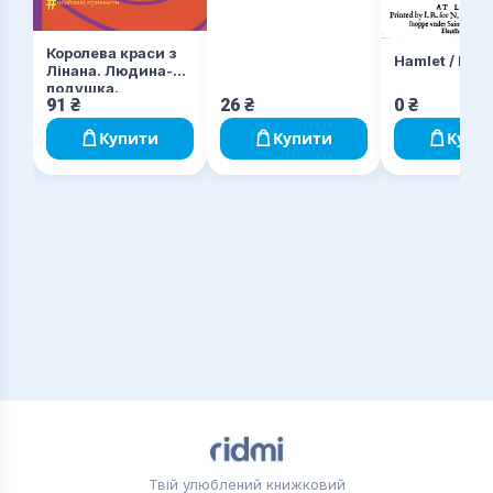
Королева краси з
Hamlet / Гам
Лінана. Людина-
подушка.
91
₴
26
₴
0
₴
Усікновення руки в
Спокані
Купити
Купити
Купи
Твій улюблений книжковий