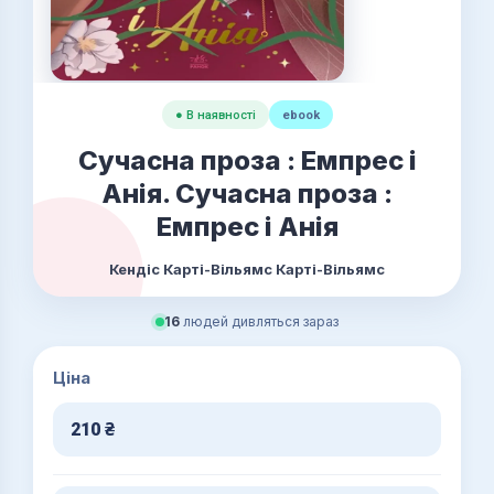
● В наявності
ebook
Сучасна проза : Емпрес і
Анія. Сучасна проза :
Емпрес і Анія
Кендіс Карті-Вільямс Карті-Вільямс
16
людей дивляться зараз
Ціна
210
₴