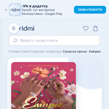
-5% в додатку
×
ЗАВАНТАЖИТИ
Купуй, тут вигідніше
Безкоштовно - Google Play
☰
Введіть назву книги
›
›
›
Головна
Книги
Художня література