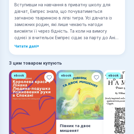
Вступивши на навчання в приватну школу для
дівчат, Емпрес знала, що почуватиметься
загнаною тваринкою в лігві тигра. Усі дівчата із
заможних родин, які лише чекають нагоди
висміяти її через бідність. Та коли на вимогу
однієї зі вчительок Емпрес сідає за парту до Анії,
дівчата не лише знаходять спільну мову, а й
Читати далі
▾
вбачають одна в одній споріднені душі.
З цим товаром купують
ebook
ebook
ebook
Півник та двоє
мишенят