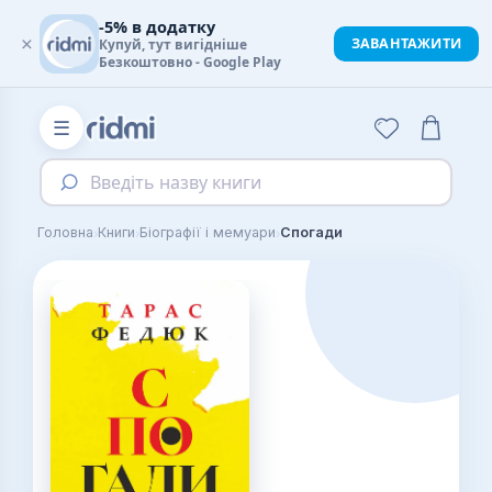
-5% в додатку
×
ЗАВАНТАЖИТИ
Купуй, тут вигідніше
Безкоштовно - Google Play
☰
Введіть назву книги
›
›
›
Головна
Книги
Біографії і мемуари
Спогади