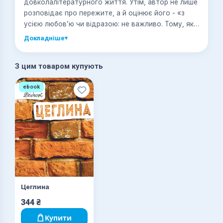
довколалітературного життя. Утім, автор не лише
розповідає про пережите, а й оцінює його - «з
усією любов’ю чи відразою: не важливо. Тому, як
кажуть в Україні, вибачайте, коли що не так».
Докладніше
▾
З цим товаром купують
ebook
Цеглина
344
₴
Купити