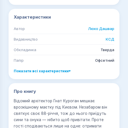
Характеристики
Автор
Люко Дашвар
Видавництво
КСД
Обкладинка
Тверда
Папір
Офсетний
Показати всі характеристики
▾
Про книгу
Відомий архітектор Гнат Куроган мешкає
врозкішному маєтку під Києвом. Незабаром він
святкує своє 88-річчя, тож до нього приїдуть
сини та онука — нібито щоб привітати. Проте
гості сподіваються лише на одне: отримати