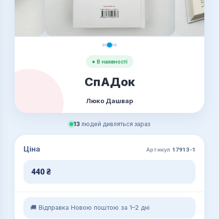
● В наявності
СпАДок
Люко Дашвар
13
людей дивляться зараз
Ціна
Артикул
17913-1
440
₴
🚚 Відправка Новою поштою за 1–2 дні