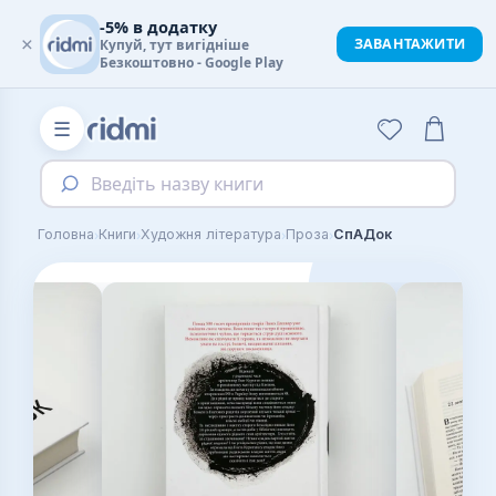
-5% в додатку
×
ЗАВАНТАЖИТИ
Купуй, тут вигідніше
Безкоштовно - Google Play
☰
Введіть назву книги
›
›
›
›
Головна
Книги
Художня література
Проза
СпАДок