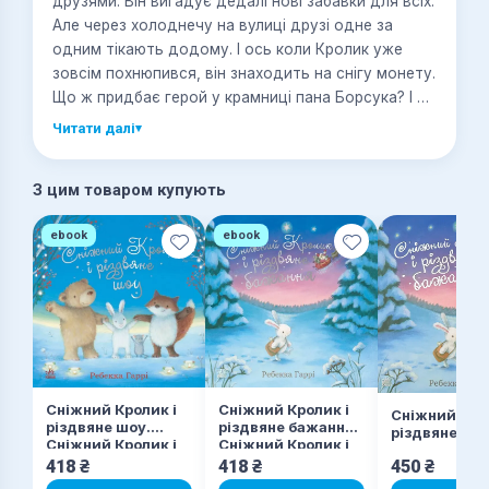
друзями. Він вигадує дедалі нові забавки для всіх.
Але через холоднечу на вулиці друзі одне за
одним тікають додому. І ось коли Кролик уже
зовсім похнюпився, він знаходить на снігу монету.
Що ж придбає герой у крамниці пана Борсука? І чи
вдасться йому знову зібрати друзів разом?
Читати далі
▾
Дізнавайтесь на сторінках цієї затишної історії,
що неодмінно зігріє вас і подарує різдвяний
З цим товаром купують
настрій.
ebook
ebook
Сніжний Кролик і
Сніжний Кролик і
Сніжний Крол
різдвяне шоу.
різдвяне бажання.
різдвяне ба
Сніжний Кролик і
Сніжний Кролик і
різдвяне шоу
різдвяне бажання
418
₴
418
₴
450
₴