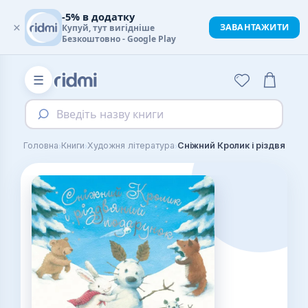
-5% в додатку
×
ЗАВАНТАЖИТИ
Купуй, тут вигідніше
Безкоштовно - Google Play
☰
Введіть назву книги
›
›
›
Головна
Книги
Художня література