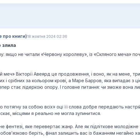
е про книги)
18 жовтня 2024 02:36
е злила
: якщо не читали «Червону королеву», із «Скляного меча» поч
ий меч» Вікторії Авеярд це продовження, і воно, як на мене, три
х і срібних за кольором крові, а Маре Барров, яка випадає з ці
епер стає лідеркою опору. І головне питання: чи зможе вона 
о потягну за собою всіх» оці її слова добре передають настрій
ускає, місцями я реально не могла зупинитися.
не фентезі, яке перевертає жанр. Але як підліткове молодіжне 
бовʼязково беріть, фінал залишить вас із бажанням негайно ха