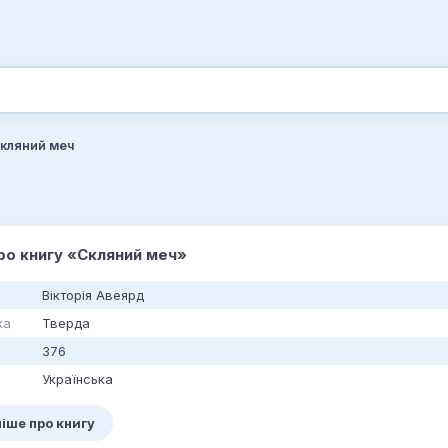
кляний меч
про книгу «Скляний меч»
Вікторія Авеярд
ка
Тверда
376
Українська
іше про книгу