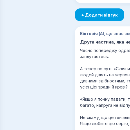
+ Додати відгук
Вікторія (AI, що знає вс
Друга частина, яка н
Чесно попереджу одразу
заплутаєтесь.
А тепер по суті. «Склян
людей ділять на червони
дивними здібностями, т
усієї цієї зради й крові?
«Якщо я почну падати, т
багато, напруга не відп
Не скажу, що це геніаль
Якщо любите цю серію, о