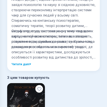
західні психологію та науку зі східною духовністю,
створюючи переконливу інтерпретацію системи
чакр для сучасних людей у всьому світі.
Спираючись на юнгіанську психотерапію,
соматичну терапію, теорії розвитку дитини,
метафізику, вона застосовує систему чакр для
Східну структуру системи чакр у книзі подано як
вирішення сучасних питань, таких як залежність,
карту, на якій можна накреслити наше західне
співзалежність, сімейна динаміка, сексуальність,
розуміння індивідуального розвитку. Кожна чакра
розширення особистих можливостей тощо.
докладно розглядається в окремому розділі, де
описуються її характеристики, досліджуються
особливості розвитку від дитинства до зрілості,
розглядається вплив травм і життєвого досвіду,
Читати далі
▾
а також надаються поради, як зцілити чакру й
зберегти життєвий баланс.
З цим товаром купують