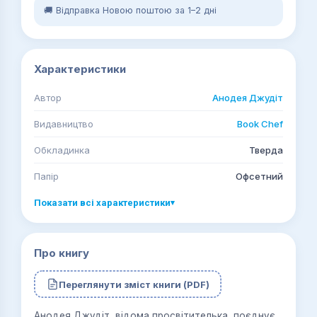
🚚 Відправка Новою поштою за 1–2 дні
Характеристики
Автор
Анодея Джудіт
Видавництво
Book Chef
Обкладинка
Тверда
Папір
Офсетний
Показати всі характеристики
▾
Про книгу
Переглянути зміст книги (PDF)
Анодея Джудіт, відома просвітителька, поєднує