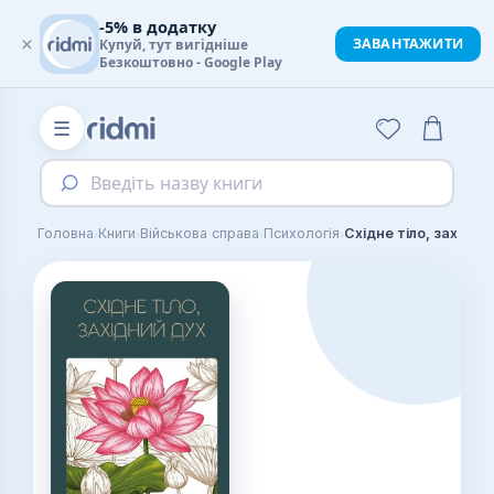
-5% в додатку
×
ЗАВАНТАЖИТИ
Купуй, тут вигідніше
Безкоштовно - Google Play
☰
Введіть назву книги
›
›
›
›
Головна
Книги
Військова справа
Психологія