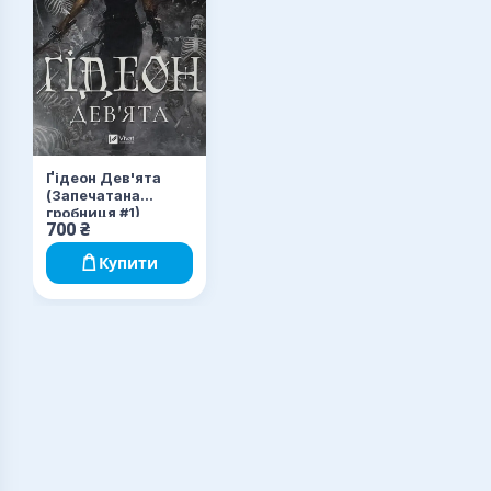
Ґідеон Дев'ята
(Запечатана
гробниця #1)
700
₴
Купити