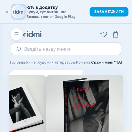
-5% в додатку
×
ЗАВАНТАЖИТИ
Купуй, тут вигідніше
Безкоштовно - Google Play
☰
Введіть назву книги
›
›
›
›
Головна
Книги
Художня література
Романи
Скажи мені "ТАК"