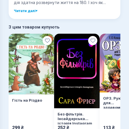
дія здатна розвернути життя на 180. І хоч як
прагнемо розпочати заново, нас не відпустить,
Читати далі
▾
допоки не поборемо всі виклики долі. Чи зможе
Вона здолати? Чи здатен Він вистояти?
З цим товаром купують
ОРЗ. Руково
Гість на Різдво
для
здравомысл
родителей
Без фільтрів.
Інсайдерська
історія Instagram
299
₴
252
₴
113
₴